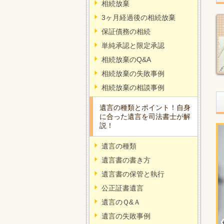
相続放棄
3ヶ月経過後の相続放棄
保証債務の相続
単純承認と限定承認
相続放棄のQ&A
相続放棄の失敗事例
相続放棄の相談事例
遺言の種類とポイント！自身
に合った遺言を司法書士が解
説！
遺言の種類
遺言書の書き方
遺言書の保管と執行
公正証書遺言
遺言のＱ&Ａ
遺言の失敗事例