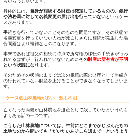
もいらっしゃいます。
具体的には、
自身が相続する財産は確定しているものの、銀行
や法務局に対して名義変更の届け出を行っていない
というケー
スがあります。
手続きを行っていないことそのものも問題ですが、その状態で
名義変更を行っていない人物が死亡しさらに相続が発生した場
合問題はより複雑なものになります。
本来であれば祖父の相続に時点で所有権の移転の手続きが行わ
れてるはずが、行われていないために
その
財産の所有者が不明
という状態になります
。
そのためその状態のままでは次の相続の際の財産として手続き
の行われていない財産を上げることができなくなってしまいま
す。
ケース⑤山林農地が多い・数も不明
亡くなった両親が山林農地を遺産として残していたというのも
よくある話の一つです。
こうした山林農地については、生前にどこまでがじぶんたちの
土地なのかを聞いても「だいたいあそこら辺まで」というよう