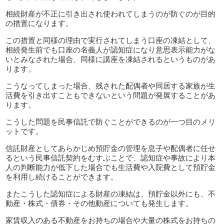
相続財産が不正に引き出され使われてしまうのが防ぐのが目的
の措置になります。
この措置と同様の理由で実行されてしまう口座の凍結として、
相続発生前でも口座の名義人が認知症になり意思表示能力がな
いとみなされた場合、同様に講座を凍結されるというものがあ
ります。
こうなってしまった場合、残された配偶者や同居する家族が生
活費を引き出すこともできないという問題が発展することがあ
ります。
こうした問題を民事信託で防ぐことができるのが一つ目のメリ
ットです。
信託財産としてあらかじめ預貯金の管理を息子や配偶者に任せ
るという民事信託契約をむすぶことで、認知症や事故により本
人の判断能力が低下した場合でも生活費や入院費として預貯金
を利用し続けることができます。
またこうした認知症による財産の凍結は、預貯金以外にも、不
動産・株式・債券・その他動産についても発生します。
家賃収入のある不動産をお持ちの場合や大量の株式をお持ちの