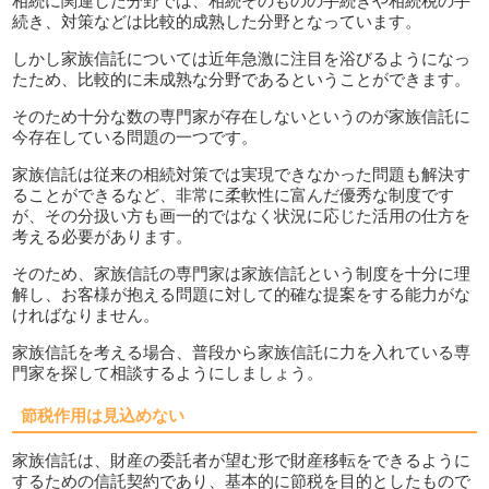
相続に関連した分野では、相続そのものの手続きや相続税の手
続き、対策などは比較的成熟した分野となっています。
しかし家族信託については近年急激に注目を浴びるようになっ
たため、比較的に未成熟な分野であるということができます。
そのため十分な数の専門家が存在しないというのが家族信託に
今存在している問題の一つです。
家族信託は従来の相続対策では実現できなかった問題も解決す
ることができるなど、非常に柔軟性に富んだ優秀な制度です
が、その分扱い方も画一的ではなく状況に応じた活用の仕方を
考える必要があります。
そのため、家族信託の専門家は家族信託という制度を十分に理
解し、お客様が抱える問題に対して的確な提案をする能力がな
ければなりません。
家族信託を考える場合、普段から家族信託に力を入れている専
門家を探して相談するようにしましょう。
節税作用は見込めない
家族信託は、財産の委託者が望む形で財産移転をできるように
するための信託契約であり、基本的に節税を目的としたもので