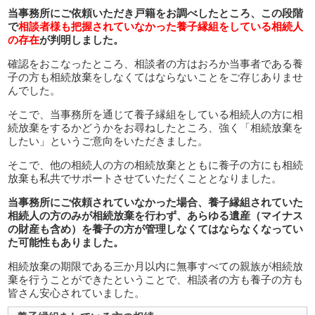
当事務所にご依頼いただき戸籍をお調べしたところ、この段階
で
相談者様も把握されていなかった養子縁組をしている相続人
の存在
が判明しました。
確認をおこなったところ、相談者の方はおろか当事者である養
子の方も相続放棄をしなくてはならないことをご存じありませ
んでした。
そこで、当事務所を通じて養子縁組をしている相続人の方に相
続放棄をするかどうかをお尋ねしたところ、強く「相続放棄を
したい」というご意向をいただきました。
そこで、他の相続人の方の相続放棄とともに養子の方にも相続
放棄も私共でサポートさせていただくこととなりました。
当事務所にご依頼されていなかった場合、養子縁組されていた
相続人の方のみが相続放棄を行わず、あらゆる遺産（マイナス
の財産も含め）を養子の方が管理しなくてはならなくなってい
た可能性もありました。
相続放棄の期限である三か月以内に無事すべての親族が相続放
棄を行うことができたということで、相談者の方も養子の方も
皆さん安心されていました。